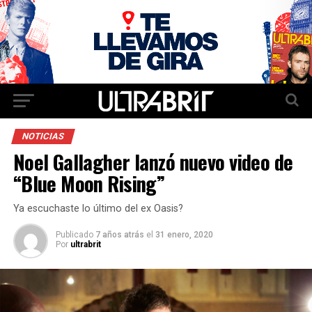
NOTICIAS
Noel Gallagher lanzó nuevo video de
“Blue Moon Rising”
Ya escuchaste lo último del ex Oasis?
Publicado
7 años atrás
el
31 enero, 2020
Por
ultrabrit