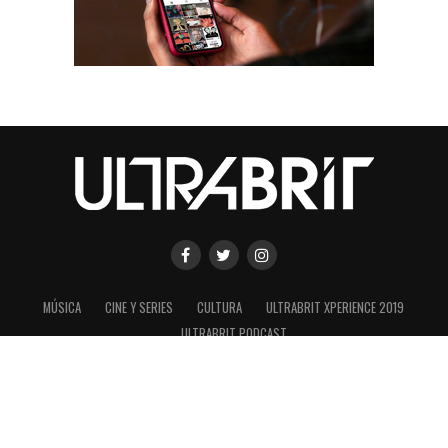
MÚSICA
CINE Y SERIES
CULTURA
ULTRABRIT XPERIENCE 2019
ULTRABRIT PODCAST
SHARE
TWEET
Copyright © 2020 ULTRABRIT es una marca registrada de ConexionUK
s.a.