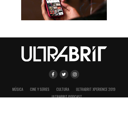
MÚSICA
CINE Y SERIES
CULTURA
ULTRABRIT XPERIENCE 2019
ULTRABRIT PODCAST
SHARE
TWEET
Copyright © 2020 ULTRABRIT es una marca registrada de ConexionUK
s.a.