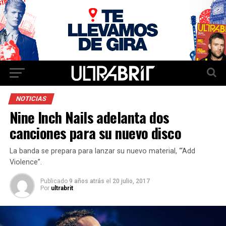
NOTICIAS
Nine Inch Nails adelanta dos
canciones para su nuevo disco
La banda se prepara para lanzar su nuevo material, “‘Add
Violence”.
Publicado
9 años atrás
el
20 julio, 2017
Por
ultrabrit