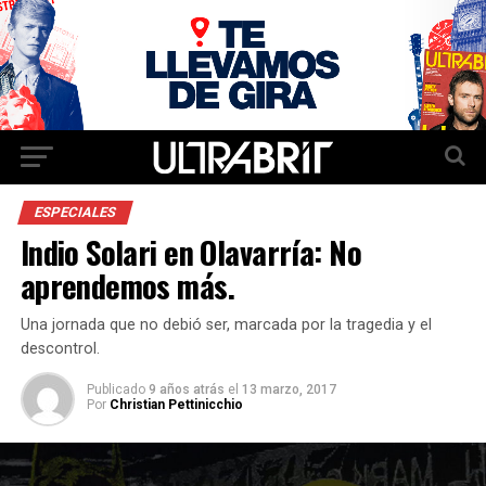
ESPECIALES
Indio Solari en Olavarría: No
aprendemos más.
Una jornada que no debió ser, marcada por la tragedia y el
descontrol.
Publicado
9 años atrás
el
13 marzo, 2017
Por
Christian Pettinicchio