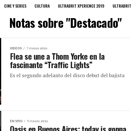
CINE Y SERIES
CULTURA
ULTRABRIT XPERIENCE 2019
ULTRABRI
Notas sobre "Destacado"
VIDEOS
7 meses atrás
Flea se une a Thom Yorke en la
fascinante “Traffic Lights”
Es el segundo adelanto del disco debut del bajista
EN VIVO
9 meses atrás
Oasis en Buenos Aires: today is gonna