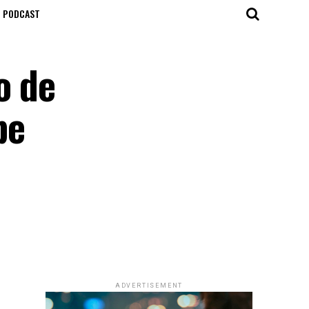
T PODCAST
o de
be
ADVERTISEMENT