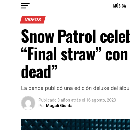
MÚSICA
VIDEOS
Snow Patrol celeb
“Final straw” con
dead”
La banda publicó una edición deluxe del álb
Publicado
3 años atrás
el
16 agosto, 2023
Por
Magalí Giunta