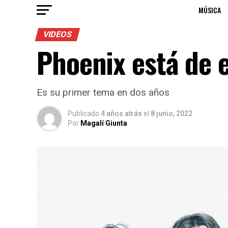
MÚSICA
VIDEOS
Phoenix está de 
Es su primer tema en dos años
Publicado
4 años atrás
el
8 junio, 2022
Por
Magalí Giunta