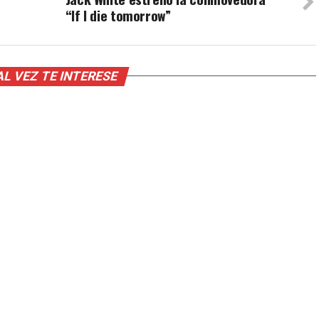
“If I die tomorrow”
AL VEZ TE INTERESE