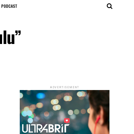
T PODCAST
ulu”
ADVERTISEMENT