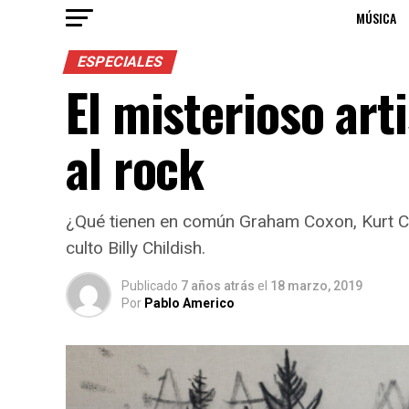
MÚSICA
ESPECIALES
El misterioso art
al rock
¿Qué tienen en común Graham Coxon, Kurt Cob
culto Billy Childish.
Publicado
7 años atrás
el
18 marzo, 2019
Por
Pablo Americo