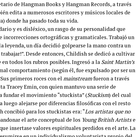
pietario de Hangman Books y Hangman Records, a través
bién edita a numerosos escritores y músicos locales de
a) donde ha pasado toda su vida.
ario y es disléxico, un rasgo de su personalidad que
de incorrecciones ortográficas y gramaticales. Trabajó un
la leyenda, un día decidió golpearse la mano contra un
 trabajar!”. Desde entonces, Childish se dedicó a cultivar
 en todos los rubros posibles. Ingresó a la
Saint Martin’s
mal comportamiento (según él, fue expulsado por ser un
. Sus primeros roces con el
mainstream
fueron a través
ista Tracey Emin, con quien mantuvo una serie de
 a fundar el movimiento “stuckista” (
Stuckism
) del cual
 luego alejarse por diferencias filosóficas con el resto
 concibió para los stuckistas era: “
Los artistas que no
abandonar el arte conceptual de los
Young British Artists
e
ue insertase valores espirituales perdidos en el arte. La
 resumirse en un individualismo voluntarista propio del