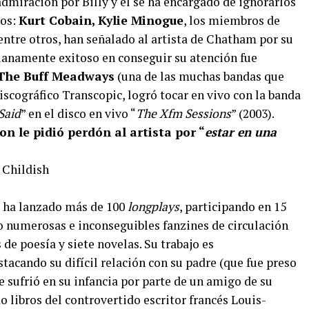
dmiración por Billy y él se ha encargado de ignorarlos
dos:
Kurt Cobain, Kylie Minogue
, los miembros de
 entre otros, han señalado al artista de Chatham por su
dianamente exitoso en conseguir su atención fue
The Buff Meadways
(una de las muchas bandas que
iscográfico Transcopic, logró tocar en vivo con la banda
Said
” en el disco en vivo “
The Xfm Sessions
” (2003).
 le pidió perdón al artista por “
estar en una
sh ha lanzado más de 100
longplays
, participando en 15
to numerosas e inconseguibles fanzines de circulación
s de poesía y siete novelas. Su trabajo es
acando su difícil relación con su padre (que fue preso
e sufrió en su infancia por parte de un amigo de su
o libros del controvertido escritor francés Louis-