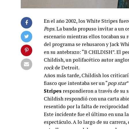
En el año 2002, los White Stripes fu
Pops
. La banda propuso invitar a un o
escenario mientras ellos tocaban su r
del programa se rehusaron y Jack Whi
en su antebrazo: “B CHILDISH”. El peq
Childish, un polifacético autor anglo
rock
de Detroit.
Años más tarde, Childish los criticar
fiasco que intentaba ser un “
pop star
”
Stripes
respondieron a través de su s
Childish respondió con una carta abie
resentido por la falta de reciprocidad
Este incidente fue el último en una l
espectáculo. A lo largo de su carrera