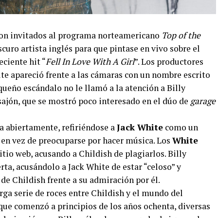
eron invitados al programa norteamericano
Top of the
scuro artista inglés para que pintase en vivo sobre el
eciente hit “
Fell In Love With A Girl
”. Los productores
te apareció frente a las cámaras con un nombre escrito
ueño escándalo no le llamó a la atención a Billy
sajón, que se mostró poco interesado en el dúo de
garage
ía abiertamente, refiriéndose a
Jack White
como un
 en vez de preocuparse por hacer música. Los
White
itio web, acusando a Childish de plagiarlos. Billy
rta, acusándolo a Jack White de estar “celoso” y
 de Childish frente a su admiración por él.
arga serie de roces entre Childish y el mundo del
, que comenzó a principios de los años ochenta, diversas