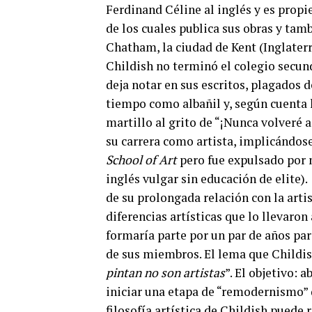
Ferdinand Céline al inglés y es pro
de los cuales publica sus obras y tam
Chatham, la ciudad de Kent (Inglaterr
Childish no terminó el colegio secund
deja notar en sus escritos, plagados 
tiempo como albañil y, según cuenta 
martillo al grito de “¡Nunca volveré a
su carrera como artista, implicándose
School of Art
pero fue expulsado por 
inglés vulgar sin educación de elite)
de su prolongada relación con la art
diferencias artísticas que lo llevaron
formaría parte por un par de años para
de sus miembros. El lema que Childish
pintan no son artistas
”. El objetivo: 
iniciar una etapa de “remodernismo” q
filosofía artística de Childish puede