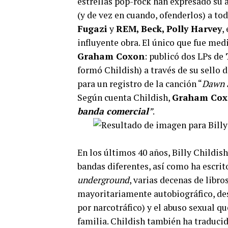
estrellas pop-rock han expresado su a
(y de vez en cuando, ofenderlos) a to
Fugazi
y
REM, Beck, Polly Harvey
,
influyente obra. El único que fue me
Graham Coxon
: publicó dos LPs de
formó Childish) a través de su sello d
para un registro de la canción “
Dawn 
Según cuenta Childish,
Graham Coxon
banda comercial
”
.
En los últimos 40 años, Billy Childi
bandas diferentes, así como ha escri
underground
, varias decenas de libro
mayoritariamente autobiográfico, dest
por narcotráfico) y el abuso sexual qu
familia. Childish también ha traducid