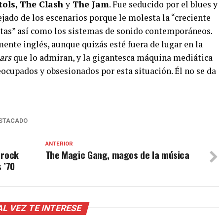
tols, The Clash
y
The Jam
. Fue seducido por el blues y
lejado de los escenarios porque le molesta la “creciente
istas” así como los sistemas de sonido contemporáneos.
mente inglés, aunque quizás esté fuera de lugar en la
ars
que lo admiran, y la gigantesca máquina mediática
ocupados y obsesionados por esta situación. Él no se da
STACADO
ANTERIOR
 rock
The Magic Gang, magos de la música
 ’70
AL VEZ TE INTERESE