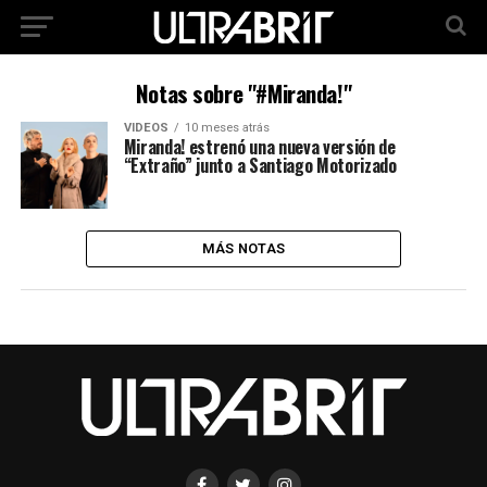
Notas sobre "#Miranda!"
VIDEOS
10 meses atrás
Miranda! estrenó una nueva versión de
“Extraño” junto a Santiago Motorizado
MÁS NOTAS