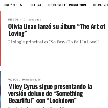
CINE Y SERIES
CULTURA
ULTRABRIT XPERIENCE 2019
ULTRABRI
DISCOS
10 meses atrás
Olivia Dean lanzó su álbum “The Art of
Loving”
El single principal es “So Easy (To Fall In Love)”
VIDEOS
10 meses atrás
Miley Cyrus sigue presentando la
versión deluxe de “Something
Beautiful” con “Lockdown”