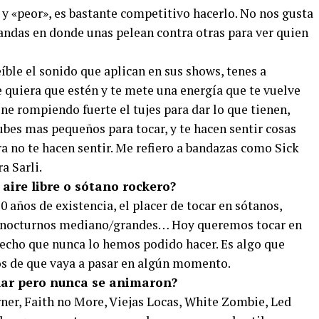
 y «peor», es bastante competitivo hacerlo. No nos gusta
bandas en donde unas pelean contra otras para ver quien
eíble el sonido que aplican en sus shows, tenes a
quiera que estén y te mete una energía que te vuelve
e rompiendo fuerte el tujes para dar lo que tienen,
bes mas pequeños para tocar, y te hacen sentir cosas
a no te hacen sentir. Me refiero a bandazas como Sick
a Sarli.
l aire libre o sótano rockero?
0 años de existencia, el placer de tocar en sótanos,
bes nocturnos mediano/grandes… Hoy queremos tocar en
e hecho que nunca lo hemos podido hacer. Es algo que
 de que vaya a pasar en algún momento.
onar pero nunca se animaron?
er, Faith no More, Viejas Locas, White Zombie, Led