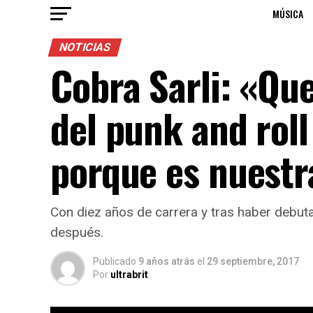
MÚSICA
NOTICIAS
Cobra Sarli: «Qu
del punk and roll
porque es nuest
Con diez años de carrera y tras haber debut
después.
Publicado
9 años atrás
el
29 septiembre, 2017
Por
ultrabrit