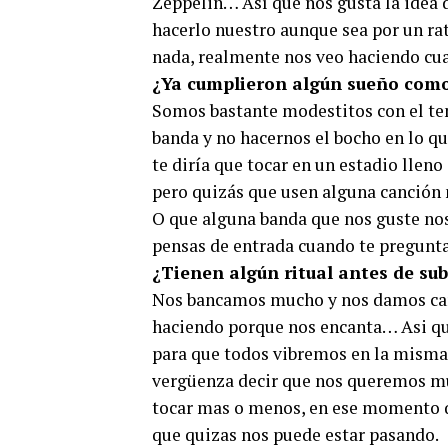
Zeppelin… Así que nos gusta la idea d
hacerlo nuestro aunque sea por un ra
nada, realmente nos veo haciendo cua
¿Ya cumplieron algún sueño com
Somos bastante modestitos con el tem
banda y no hacernos el bocho en lo qu
te diría que tocar en un estadio llen
pero quizás que usen alguna canción 
O que alguna banda que nos guste nos
pensas de entrada cuando te pregunta
¿Tienen algún ritual antes de sub
Nos bancamos mucho y nos damos car
haciendo porque nos encanta… Asi q
para que todos vibremos en la misma 
vergüenza decir que nos queremos mu
tocar mas o menos, en ese momento q
que quizas nos puede estar pasando.