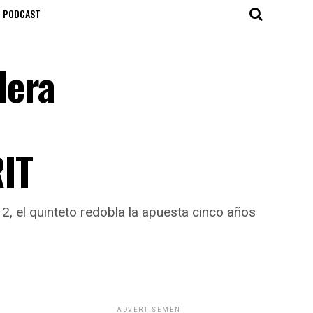
T PODCAST
dera
IT
, el quinteto redobla la apuesta cinco años
ADVERTISEMENT