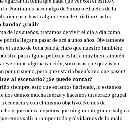
e agarrar un tema que nada que ver con el estilo y
tito. Podríamos hacer algo de Sumo o Abuelos de la
lquier cosa, hasta algún tema de Cristian Castro.
o banda? ¿Cuál?
a de los sueños, tratamos de vivir el día a día como
e podría llegar a pasar de acá a unos años. Obviamente
o es el sueño de toda banda, claro que nuestro también;
nuestra para alguna película estaría muy bien también!
 reversione alguna canción, son cosas que quizás no
n por un sueño, pero que estaría buenísimo que pasen!
irse al escenario? ¿Se puede contar?
iño siempre, esto que estamos haciendo, lo estamos
ue nos damos mucha fuerza y hacemos un abrazo grupal
frecuencia y con el mismo objetivo. No nos da
cho y que nunca dejamos que ningun integrante salga a
ueremos salir a romper todo y olvidarnos de lo malo