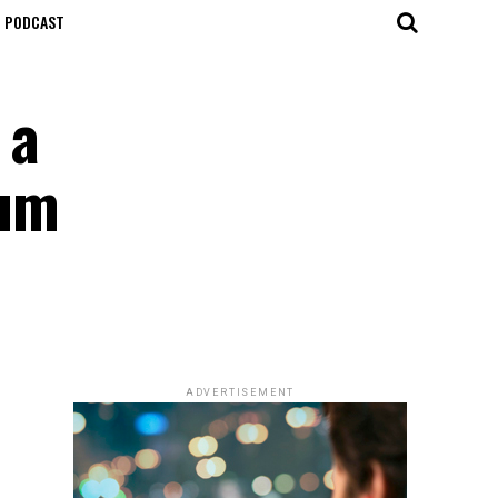
T PODCAST
 a
bum
ADVERTISEMENT