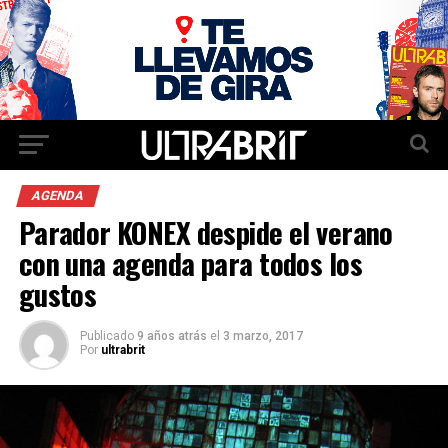
AGENDA
Parador KONEX despide el verano
con una agenda para todos los
gustos
Publicado
9 años atrás
el
3 marzo, 2017
Por
ultrabrit