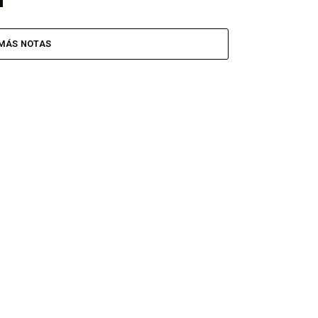
MÁS NOTAS
CINE Y SERIES
CULTURA
ULTRABRIT XPERIENCE 2019
ULTRABRIT 
pyright © 2020 ULTRABRIT es una marca registrada de ConexionUK s