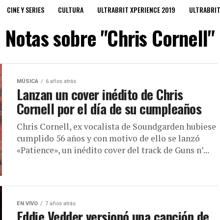
CINE Y SERIES
CULTURA
ULTRABRIT XPERIENCE 2019
ULTRABRI
Notas sobre "Chris Cornell"
MÚSICA
6 años atrás
Lanzan un cover inédito de Chris
Cornell por el día de su cumpleaños
Chris Cornell, ex vocalista de Soundgarden hubiese
cumplido 56 años y con motivo de ello se lanzó
«Patience», un inédito cover del track de Guns n’...
EN VIVO
7 años atrás
Eddie Vedder versionó una canción de