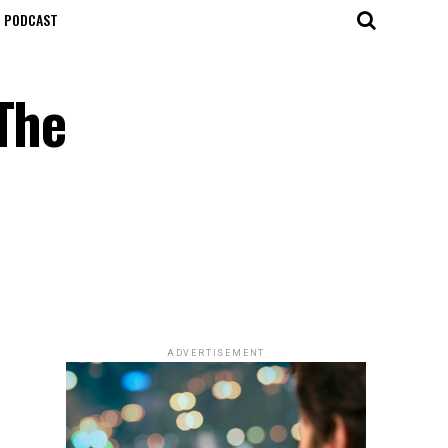
T PODCAST
The
ADVERTISEMENT