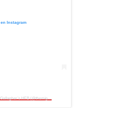
 en Instagram
Una publicación compartida por Noel Gallagher’s HFB (@themightyi)