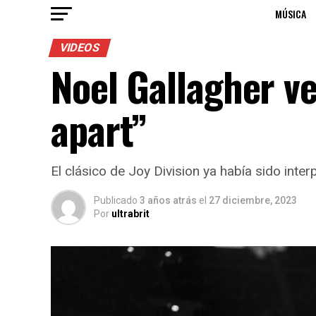
MÚSICA
VIDEOS
Noel Gallagher ve
apart”
El clásico de Joy Division ya había sido inte
Publicado
3 años atrás
el
27 diciembre, 2023
Por
ultrabrit