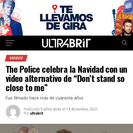
VIDEOS
The Police celebra la Navidad con un
video alternativo de “Don’t stand so
close to me”
Fue filmado hace más de cuarenta años
Publicado
5 años atrás
el
13 diciembre, 2021
Por
ultrabrit