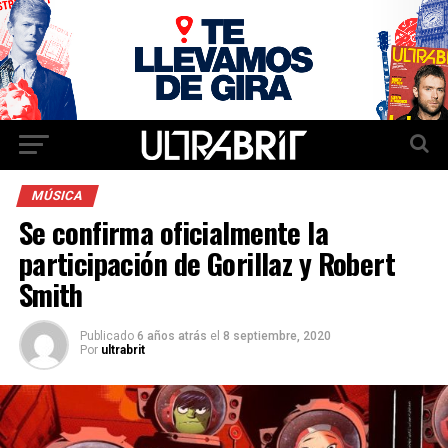
MÚSICA
Se confirma oficialmente la
participación de Gorillaz y Robert
Smith
Publicado
6 años atrás
el
8 septiembre, 2020
Por
ultrabrit