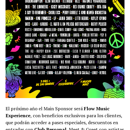
El próximo año el Main Sponsor será
Flow Music
Experience
, con beneficios exclusivos para los clientes,
que podrán acceder a pases especiales, descuentos en
entradas con
Club
Personal
, Meet & Greet con artistas