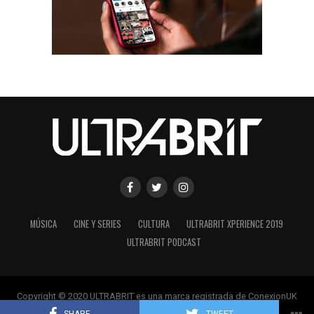
MÚSICA
CINE Y SERIES
CULTURA
ULTRABRIT XPERIENCE 2019
ULTRABRIT PODCAST
Copyright © 2020 ULTRABRIT es una marca registrada de ConexionUK
s.a.