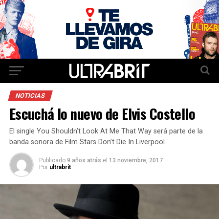
NOTICIAS
Escuchá lo nuevo de Elvis Costello
El single You Shouldn’t Look At Me That Way será parte de la
banda sonora de Film Stars Don’t Die In Liverpool.
Publicado
9 años atrás
el
13 noviembre, 2017
Por
ultrabrit