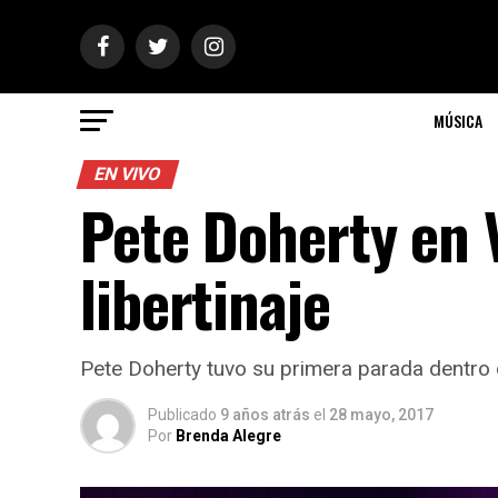
MÚSICA
EN VIVO
Pete Doherty en V
libertinaje
Pete Doherty tuvo su primera parada dentro de
Publicado
9 años atrás
el
28 mayo, 2017
Por
Brenda Alegre