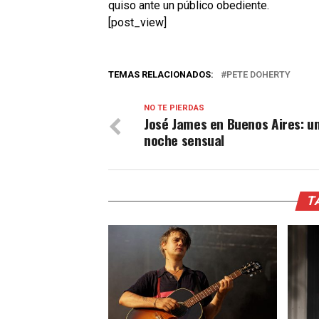
quiso ante un público obediente.
[post_view]
TEMAS RELACIONADOS:
PETE DOHERTY
NO TE PIERDAS
José James en Buenos Aires: u
noche sensual
T