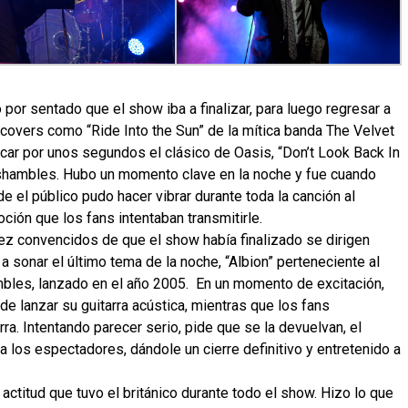
or sentado que el show iba a finalizar, para luego regresar a
 covers como “Ride Into the Sun” de la mítica banda The Velvet
ar por unos segundos el clásico de Oasis, “Don’t Look Back In
shambles. Hubo un momento clave en la noche y fue cuando
 el público pudo hacer vibrar durante toda la canción al
oción que los fans intentaban transmitirle.
ez convencidos de que el show había finalizado se dirigen
a sonar el último tema de la noche, “Albion” perteneciente al
bles, lanzado en el año 2005. En un momento de excitación,
de lanzar su guitarra acústica, mientras que los fans
ra. Intentando parecer serio, pide que se la devuelvan, el
a los espectadores, dándole un cierre definitivo y entretenido a
actitud que tuvo el británico durante todo el show. Hizo lo que